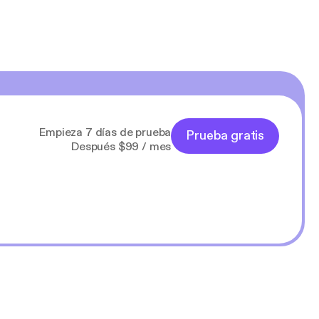
Empieza 7 días de prueba
Prueba gratis
Después $99 / mes