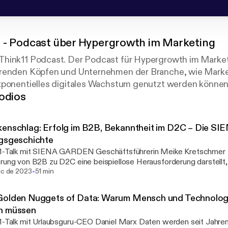
 - Podcast über Hypergrowth im Marketing
hink11 Podcast. Der Podcast für Hypergrowth im Market
hrenden Köpfen und Unternehmen der Branche, wie Mark
xponentielles digitales Wachstum genutzt werden können
odios
n 1-10. Think11.
kenschlag: Erfolg im B2B, Bekanntheit im D2C – Die 
gsgeschichte
-Talk mit SIENA GARDEN Geschäftsführerin Meike Kretschmer In einer Welt, in der
rung von B2B zu D2C eine beispiellose Herausforderung darstellt
-
N, eine Marke der Gautzsch GmbH & Co. KG, diesen entscheide
ic de 2023
51 min
reich gemeistert. Im exklusiven Gespräch mit Schahab Hosseiny, e
hmer, die dynamische Geschäftsführerin von SIENA Living, die fa
Golden Nuggets of Data: Warum Mensch und Technolog
Marke. Vom soliden Fundament im B2B-Bereich bis hin zur wagemu
n müssen
C-Geschäft teilt sie tiefe Einblicke in die Synergien zwischen bei
 mit Urlaubsguru-CEO Daniel Marx Daten werden seit Jahren in der Digitalisierung
ftsmodellen, diskutiert aktuelle Markttrends und beleuchtet die