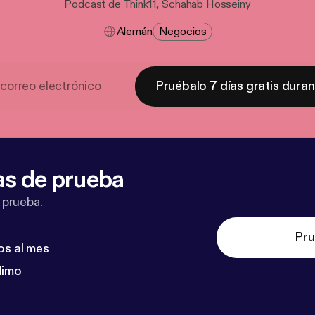
Podcast de Think11, Schahab Hosseiny
Alemán
Negocios
Pruébalo 7 días gratis dura
as de prueba
 prueba.
Pru
os al mes
dimo