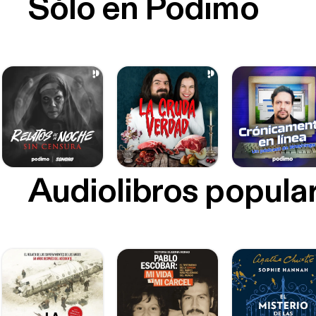
Sólo en Podimo
Audiolibros popula