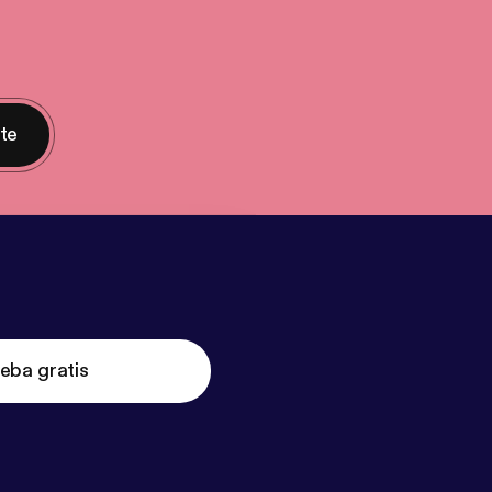
nte
eba gratis