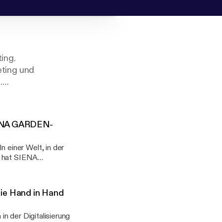
ing.
eting und
.
SIENA GARDEN-
, hat SIENA
nden Schritt
nthüllt Meike
szinierende Reise
ie Hand in Hand
tigen Expansion in
den
 Rolle von SIENA