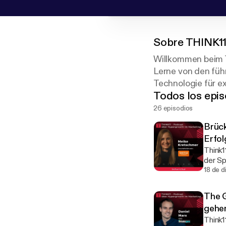
Sobre
THINK11
Willkommen beim T
Lerne von den fü
Technologie für e
Todos los epis
Don’t think betwee
26 episodios
Brüc
Erfol
Think11
der Sp
GARDE
18 de d
erfolg
Kretsc
The 
ihrer 
gehe
das D2
Think11-Talk
Geschä