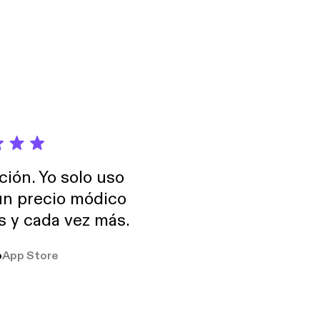
rketing-Strategie
ción. Yo solo uso
 un precio módico
os y cada vez más.
o
App Store