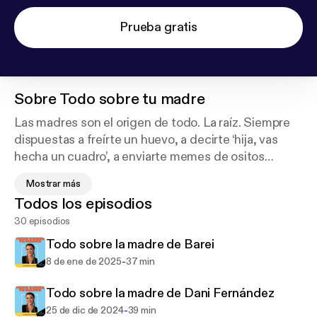
Prueba gratis
Sobre
Todo sobre tu madre
Las madres son el origen de todo. La raíz. Siempre
dispuestas a freírte un huevo, a decirte ‘hija, vas
hecha un cuadro’, a enviarte memes de ositos
felices cada mañana. Hay muchos tipos de madres,
Mostrar más
pero todas, si van, encuentran lo que tú no
Todos los episodios
encuentras. La Forte lleva toda la vida obsesionada
30 episodios
con la figura de las madres y ahora se ha propuesto
conocer cómo son las madres de las personalidades
Todo sobre la madre de Barei
del momento.
-
8 de ene de 2025
37 min
¿Qué recuerdos guardan con más cariño? ¿Qué
enseñanzas de su madre llevan por bandera? ¿Por
Todo sobre la madre de Dani Fernández
qué les castigaban si se portaban mal de pequeños?
-
25 de dic de 2024
39 min