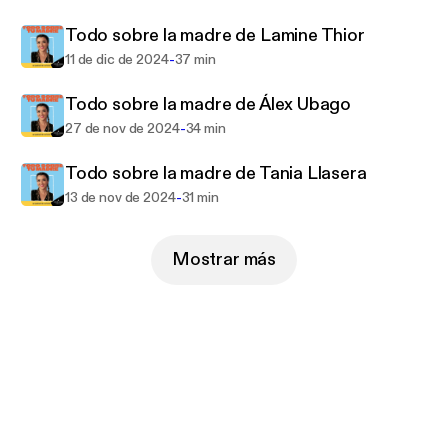
En ‘Todo sobre tu madre’, La Forte habla con
Todo sobre la madre de Lamine Thior
famosos para saber cómo su relación con su madre
les ha ayudado a llegar al punto en el que están hoy.
-
11 de dic de 2024
37 min
Cada dos semanas y gratis, en todas las
Todo sobre la madre de Álex Ubago
plataformas de audio y video. Producido por Podium
-
27 de nov de 2024
34 min
Podcast.
Todo sobre la madre de Tania Llasera
-
13 de nov de 2024
31 min
Mostrar más