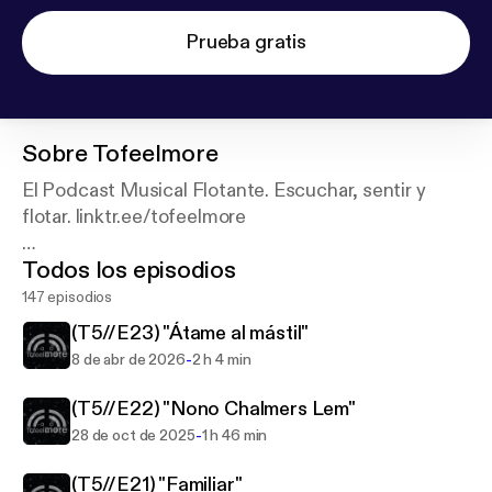
Prueba gratis
Sobre
Tofeelmore
El Podcast Musical Flotante. Escuchar, sentir y
flotar. linktr.ee/tofeelmore
Todos los episodios
Terrícolas, es la música, su frecuencia, la que nos
conecta. Son las reflexiones, las que nos
147 episodios
guían. Flotante.
(T5//E23) "Átame al mástil"
-
8 de abr de 2026
2 h 4 min
(T5//E22) "Nono Chalmers Lem"
-
28 de oct de 2025
1 h 46 min
(T5//E21) "Familiar"