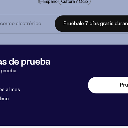
Español
Cultura Y Ocio
Pruébalo 7 días gratis dura
as de prueba
 prueba.
Pru
os al mes
dimo