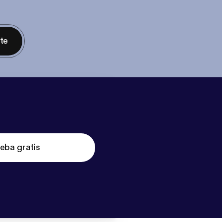
nte
eba gratis