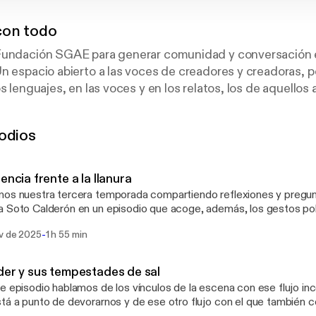
con todo
Fundación SGAE para generar comunidad y conversación e
n espacio abierto a las voces de creadores y creadoras, 
s lenguajes, en las voces y en los relatos, los de aquellos 
trayectoria consolidada, y los de quienes están empezand
mentar.
odios
iodista cultural Marta García Miranda.
uz, Pablo Caruana y Eduardo Maura.
e publica el último lunes de cada mes a través de Podium
tencia frente a la llanura
e podcasts.
os nuestra tercera temporada compartiendo reflexiones y pregunt
 Soto Calderón en un episodio que acoge, además, los gestos pol
r Hernando y Los bárbaros, Lola Arias, Mucha Muchacha, Las Ne
-
ov de 2025
1 h 55 min
 Todas, atravesadas por la misma pregunta sobre la capacidad de la 
vida, en la realidad o en lo que sea eso. En cualquier caso, desped
a alegría (como la pieza de Javier Hernando) y una sensación de res
der y sus tempestades de sal
a García
e episodio hablamos de los vínculos de la escena con ese flujo i
a, con Eva Cruz, Edu Maura, Álvaro Vicente, Miguel Valentín y la r
tá a punto de devorarnos y de ese otro flujo con el que también 
y Jorge Maldonado (Estudios Good it).