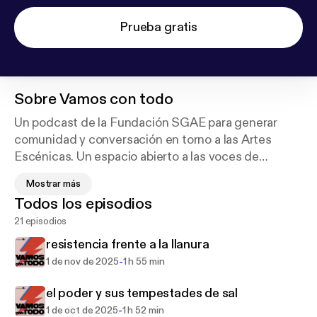
Prueba gratis
Sobre
Vamos con todo
Un podcast de la Fundación SGAE para generar
comunidad y conversación en torno a las Artes
Escénicas. Un espacio abierto a las voces de
creadores y creadoras, poniendo el foco en los
Mostrar más
procesos, en los lenguajes, en las voces y en los
Todos los episodios
relatos, los de aquellos autores y creadores con una
21 episodios
trayectoria consolidada, y los de quienes están
empezando a probar, a buscar y a experimentar.
resistencia frente a la llanura
Dirigido por la periodista cultural Marta García
-
1 de nov de 2025
1 h 55 min
Miranda.
Colaboran: Eva Cruz, Pablo Caruana y Eduardo
el poder y sus tempestades de sal
Maura.
-
1 de oct de 2025
1 h 52 min