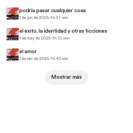
'Vamos con todo' se publica el último lunes de cada
podría pasar cualquier cosa
mes a través de Podium Podcast y resto de
agregadores de podcasts.
-
1 de jun de 2025
1 h 57 min
el éxito, la identidad y otras ficciones
-
1 de may de 2025
1 h 53 min
el amor
-
1 de abr de 2025
1 h 43 min
Mostrar más