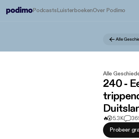
Podcasts
Luisterboeken
Over Podimo
Alle Geschi
Alle Geschiede
240 - E
trippend
Duitsla
🔥
😲
5.3K
36
Probeer gra