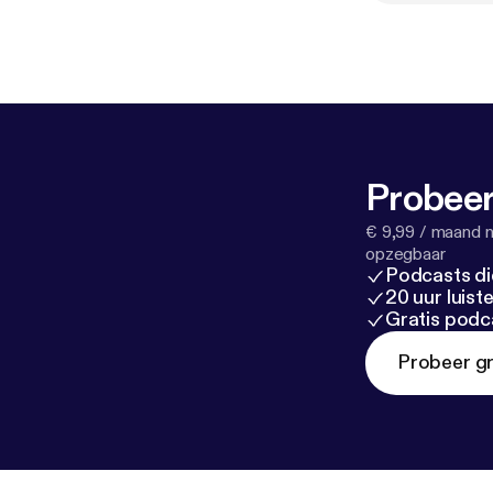
tweede boek is
Europese geschi
https://partn
F%2Fwww.bol.
oit-europa%
-%20Europa&
Historische Z
Probeer
muziek is gema
€ 9,99 / maand n
opzegbaar
Podcasts di
20 uur luis
Gratis podc
Probeer gr