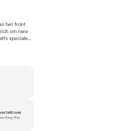
n het front
 zich om nare
lfs speciale
 kreeg Adolf
ls voor zijn
zijn rol als
 Eerste
erste
 1917: het
slopende oorlog
 verzetsman -
verteld over
moordaanslag op
nnecting the
l. Ons