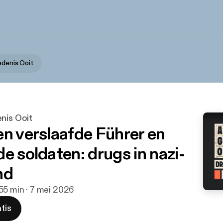
edenis Ooit
nis Ooit
en verslaafde Führer en
e soldaten: drugs in nazi-
nd
55 min · 7 mei 2026
tis