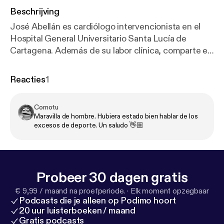
Beschrijving
José Abellán es cardiólogo intervencionista en el
Hospital General Universitario Santa Lucía de
Cartagena. Además de su labor clínica, comparte en
redes sociales contenido divulgativo con un
enfoque preventivo, acercando la salud
Reacties
1
cardiovascular al público general. Sus múltiples
intervenciones a pacientes con patologías
Comotu
cardiovasculares le han permitido observar de
Maravilla de hombre. Hubiera estado bien hablar de los
primera mano el impacto de los hábitos de vida en la
excesos de deporte. Un saludo 👋🏼
salud del corazón. Para él, esta es la principal razón
del deterioro de este órgano. Es autor del libro "Lo
que tu corazón espera de ti" que invita a descubrir
qué necesita tu cuerpo para estar sano y adecuar el
Probeer 30 dagen gratis
estilo de vida para gozar así de una buena salud.
€ 9,99 / maand na proefperiode.
·
Elk moment opzegbaar
Podcasts die je alleen op Podimo hoort
20 uur luisterboeken / maand
Gratis podcasts