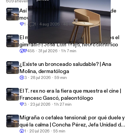
609 afleveringen
Así reacciona tu cuerpo cuando dejas de
moverte | Inés Moreno, traumatóloga
💜
1
1
4 aug 2026
48 min
El mejor lugar para hacer ejercicio no es el
gimnasio | José Luis Trejo, neurocientífico
Dr. Jose Abellán: ¿Cómo actuar en caso de infarto?
BBVA Aprendemos juntos
😲
💜
458
31 jul 2026
1 h 7 min
¿Existe un bronceado saludable? | Ana
Molina, dermatóloga
😢
3
28 jul 2026
59 min
El T. rex no era la fiera que muestra el cine |
Francesc Gascó, paleontólogo
💜
3
23 jul 2026
1 h 27 min
Migraña o cefalea tensional: por qué duele y
qué la calma | Concha Pérez, Jefa Unidad del
😲
Dolor
1
20 jul 2026
55 min