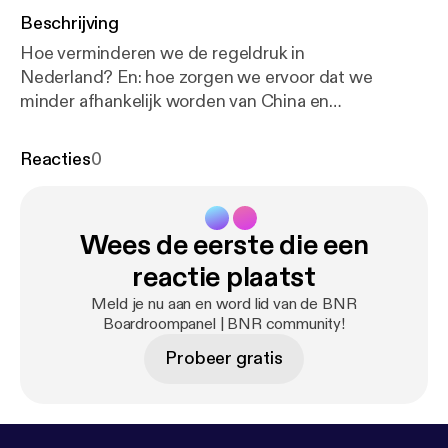
Beschrijving
Hoe verminderen we de regeldruk in
Nederland? En: hoe zorgen we ervoor dat we
minder afhankelijk worden van China en
Amerika? Dat en meer bespreken we om 11.30 in
het bevrijdingspanel met: -Inge Brakman, partner bij
Reacties
0
de Bestuurskamer en voorzitter bij de
stichting Haskoning -Nora van Elferen, partner bij
EPPA En -Monique Ansink van Jumbo
Wees de eerste die een
Spanbandfabrikant See omnystudio.com/listener
[
https://omnystudio.com/listener
] for privacy
reactie plaatst
information.
Meld je nu aan en word lid van de BNR
Boardroompanel | BNR community!
Probeer gratis