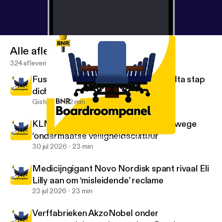
Alle afleveringen
324 afleveringen
Fusie verfmaker AkzoNobel met Axalta stap
dichterbij
Gisteren
22 min
KLM onder verscherpt toezicht vanwege
‘ondermaatse veiligheidscultuur'
Hoe Nederland opnieuw vrij kan worden
BNR Boardroompanel | BNR
30 jul 2026
23 min
Medicijngigant Novo Nordisk spant rivaal Eli
Lilly aan om ‘misleidende’ reclame
23 jul 2026
23 min
Verffabrieken AkzoNobel onder