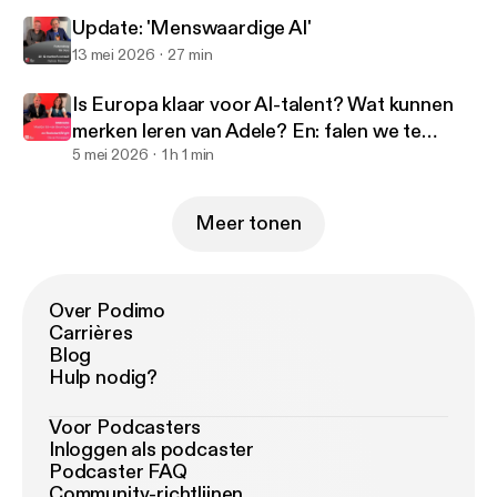
Update: 'Menswaardige AI'
13 mei 2026
27 min
Is Europa klaar voor AI-talent? Wat kunnen
merken leren van Adele? En: falen we te
weinig of juist niet?
5 mei 2026
1 h 1 min
Meer tonen
Over Podimo
Carrières
Blog
Hulp nodig?
Voor Podcasters
Inloggen als podcaster
Podcaster FAQ
Community-richtlijnen