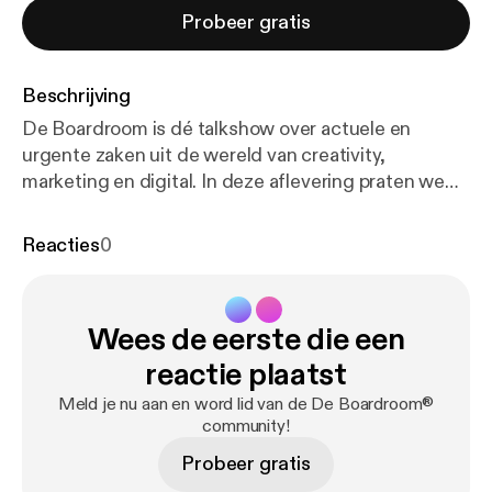
Probeer gratis
Beschrijving
De Boardroom is dé talkshow over actuele en
urgente zaken uit de wereld van creativity,
marketing en digital. In deze aflevering praten we
met Monique Lempers (Chief Impact Officer
Fairphone) en Jerome Kuijken (Commercieel
Reacties
0
Directeur De Speld) over onder meer: Heeft AI-
muziek de toekomst? Is de consument klaar voor
duurzame marketing? En: kan reclame nog zonder
Wees de eerste die een
algoritmes? Welke trends zien we hierbij in de
markt? En hoe kijken onze tafelgast(en) er
reactie plaatst
tegenaan? Sidekick: Bert Hagendoorn. Presentatie:
Meld je nu aan en word lid van de De Boardroom®
Ronald ter Voert. Meer info op: deboardroom.live [
ht
community!
tps://deboardroom.live/
]. (00:00) Nieuws Bert:
Probeer gratis
speelbaar magazine, AI-designers en verificatiering