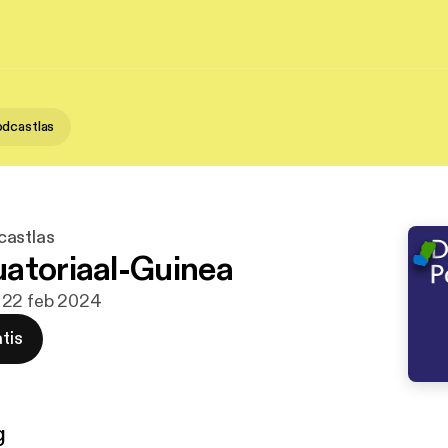
dcastlas
castlas
atoriaal-Guinea
· 22 feb 2024
tis
g