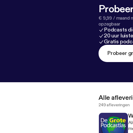
de podcast ste
Probeer
deshow.nl/de-
pubquiz als we
€ 9,99 / maand n
info@grotepodcastlas.nl. Volgende week reizen
opzegbaar
Podcasts di
omnystudio.com
20 uur luis
Gratis podc
Probeer gr
Alle afleve
249 afleveringen
W
Al
me