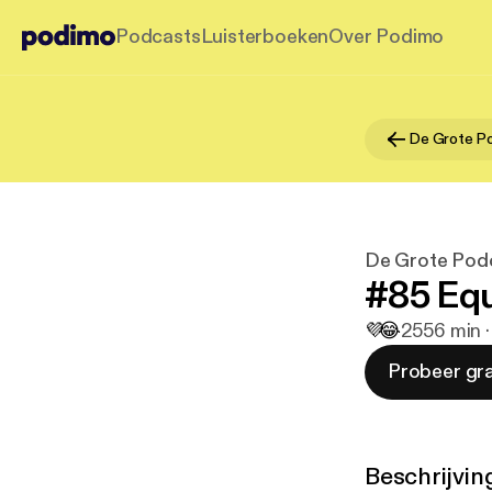
Podcasts
Luisterboeken
Over Podimo
De Grote Po
De Grote Pod
#85 Equ
💜
😂
25
56 min 
Probeer gra
Beschrijvin