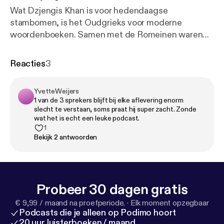
Wat Dzjengis Khan is voor hedendaagse
stambomen, is het Oudgrieks voor moderne
woordenboeken. Samen met de Romeinen waren
de Oude Grieken linguïstische influencers avant la
lettre. En ook de manier waarop wij stemmen,
Reacties
3
filosoferen, A² + B² = C² uit ons hoofd leren en
waarop we lukraak EUREKA roepen in de
YvetteWeijers
supermarkt, komt van de Grieken. Ze hebben de
1 van de 3 sprekers blijft bij elke aflevering enorm
wereld dus op de trein der vooruitgang gezet. Maar
slecht te verstaan, soms praat hij super zacht. Zonde
op het eerste gezicht zijn ze zelf niet echt op de
wat het is echt een leuke podcast.
1
bestuurdersstoel gaan zitten. Sterker nog, volgens
Bekijk 2 antwoorden
cynici - ja, dit is ook Grieks - hebben ze de wereld
uitgezwaaid en zijn ze zelf thuis achter de
geraniums gaan zitten. En ja, geranium is ook
Grieks. Maar wij verklappen alvast: wij zijn fan van
Probeer 30 dagen gratis
Griekenland. Een mooie toevoeging aan onze atlas!
We zijn nooit volledig, wel origineel. Geen experts,
€ 9,99 / maand na proefperiode.
·
Elk moment opzegbaar
Podcasts die je alleen op Podimo hoort
maar wel liefhebbers. Hebben we tóch iets verkeerd
20 uur luisterboeken / maand