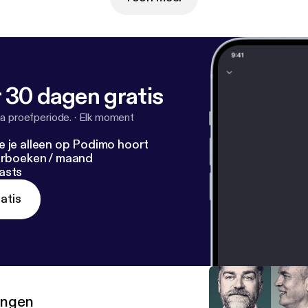
 30 dagen gratis
a proefperiode.
·
Elk moment
e je alleen op Podimo hoort
terboeken / maand
asts
atis
ringen