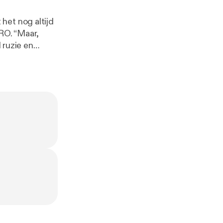
het nog altijd
RO. “Maar,
 ruzie en
tart van het
t pact in de
 het toehappen
cht voor Podimo