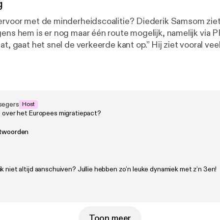
g
ervoor met de minderheidscoalitie? Diederik Samsom ziet 
gens hem is er nog maar één route mogelijk, namelijk via P
at, gaat het snel de verkeerde kant op.” Hij ziet vooral veel
IV. Verder bespreken we de kansen en valkuilen van
igratiepact. Diederik was in 2015 nauw betrokken bij de s
eleid. Waarom duurde dit uiteindelijk 11 jaar? En hoe is he
o ver naar rechts opgeschoven? “Links aarzelde te lang bij
op compromissen." Dijkhoff & Segers is een podcast van Dag en Na
segers
Host
ij over het Europees migratiepact?
ntwoorden
k niet altijd aanschuiven? Jullie hebben zo’n leuke dynamiek met z’n 3en!
Toon meer