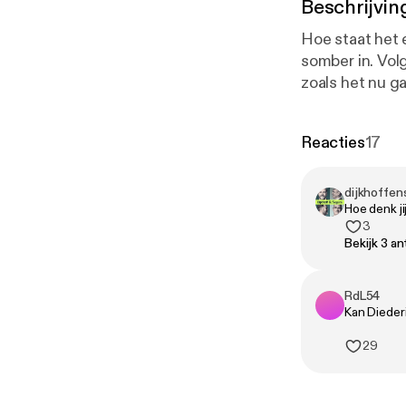
Beschrijvin
Hoe staat het 
somber in. Vol
zoals het nu ga
bitterheid, net als in Balkenende-
het Europese m
Reacties
17
Europees asielb
laatste fase z
dijkhoffen
Hoe denk j
3
Bekijk 3 a
RdL54
Kan Diederi
29