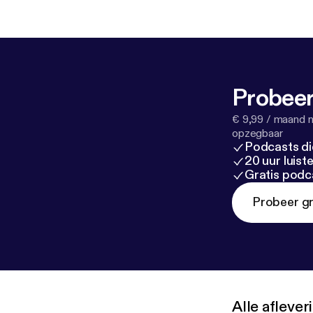
Probeer
€ 9,99 / maand n
opzegbaar
Podcasts di
20 uur luis
Gratis podc
Probeer gr
Alle afleve