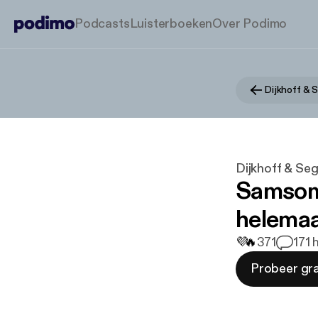
Podcasts
Luisterboeken
Over Podimo
Dijkhoff & 
Dijkhoff & Se
Samsom:
helemaa
💜
🔥
371
17
1 
Probeer gra