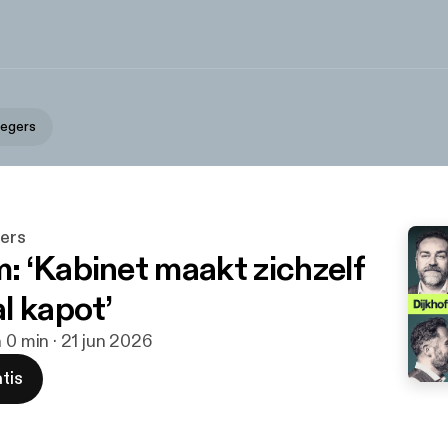
Segers
gers
 ‘Kabinet maakt zichzelf
l kapot’
h 0 min · 21 jun 2026
tis