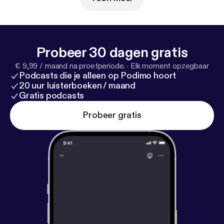
aan het afbreken van de rechtstaat’. Dijkhoff &
Segers is een podcast van Dag en Nacht voor
Podimo.
Probeer 30 dagen gratis
€ 9,99 / maand na proefperiode.
·
Elk moment opzegbaar
Podcasts die je alleen op Podimo hoort
20 uur luisterboeken / maand
Gratis podcasts
Probeer gratis