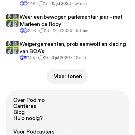
😲
😢
1.4K
17
15 jul 2026
54 min
Wéér een bewogen parlementair jaar - met
Marleen de Rooy
😲
😢
2.5K
13
12 jul 2026
56 min
Weigergemeenten, probleemwolf en kleding
van BOA's
😲
💜
1.2K
19
9 jul 2026
43 min
Meer tonen
Over Podimo
Carrières
Blog
Hulp nodig?
Voor Podcasters