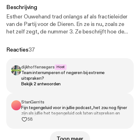
Beschrijving
Esther Ouwehand trad onlangs af als fractieleider
van de Partij voor de Dieren. En ze is nu, zoals ze
het zelf zegt, de nummer 3. Ze beschrijft hoe de
politiek steeds meer is verworden tot een
verzonnen cultuuroorlog, waarin iedereen een
Reacties
37
beetje soldaatje speelt. Ouwehand merkte dat ze
daarin steeds vaker moest optreden als figurant. En
dijkhoffensegers
Host
daar was ze klaar mee. We blikken terug op haar tijd
Team interrumperen of negeren bij extreme
als voorvrouw: hoe ver je als fractievoorzitter af kunt
uitspraken?
komen te staan van het echte politieke handwerk,
Bekijk 2 antwoorden
en hoe een stap terugzetten er bij haar partij aan toe
ging. En we kijken vooruit: naar de koers van de
StanGerrits
Partij voor de Dieren onder nieuwe leiding, en naar
Fijn tegengeluid voor in jullie podcast, het zou nog fijner
het onmogelijke dilemma waar elke rechtstatelijke
zijn als jullie het tegengeluid ook laten uitspreken en
niet keer op keer onderbreken.
58
partij mee worstelt: reageren op extreemrechts, of
negeren? Waarin Ouwehand is helder over de rol
van de VVD: ‘die heeft volledig de ruimte gegeven
Toon meer