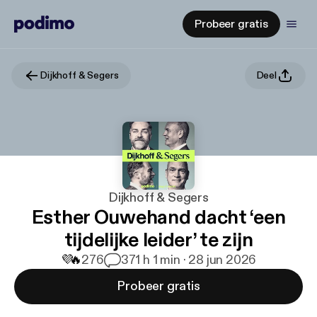
Probeer gratis
Dijkhoff & Segers
Deel
Dijkhoff & Segers
Esther Ouwehand dacht ‘een
tijdelijke leider’ te zijn
💜
🔥
276
37
1 h 1 min · 28 jun 2026
Probeer gratis