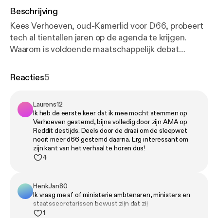
Beschrijving
Kees Verhoeven, oud-Kamerlid voor D66, probeert
tech al tientallen jaren op de agenda te krijgen.
Waarom is voldoende maatschappelijk debat
hierover zo ingewikkeld, en wat zegt dat over de
verhouding tussen politiek en ICT? Verhoven is nu
Reacties
5
eigenaar van Bureau Digitale Zaken en houdt zich
nog altijd bezig met de soms stroeve relatie tussen
Laurens12
Den Haag en de techwereld en wat de rol van
Ik heb de eerste keer dat ik mee mocht stemmen op
Europa hierin kan zijn. Hij is positief over wat er in
Verhoeven gestemd, bijna volledig door zijn AMA op
Den Haag al is bereikt, maar benadrukt dat
Reddit destijds. Deels door de draai om de sleepwet
nooit meer d66 gestemd daarna. Erg interessant om
waakzaamheid geboden blijft. "Technologie zou ons
zijn kant van het verhaal te horen dus!
moeten ontplooien, maar omdat het niet goed
4
gebruikt wordt, maakt het ons juist kapot.” Hoe kan
het wel, omgaan me Big Tech? Dit is de vijfde en
HenkJan80
laatste aflevering in onze serie over Big Tech. De
Ik vraag me af of ministerie ambtenaren, ministers en
gesprekken met Marietje Schaake, Jelle Postma,
staatssecretarissen bewust zijn dat zij
Onno Blom & Oscar Lepoeter en Huib Modderkolk
verantwoordelijk zijn en niet het gereedschap waar ze
1