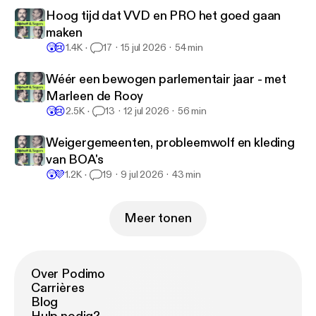
Hoog tijd dat VVD en PRO het goed gaan
maken
😲
😢
1.4K
17
15 jul 2026
54 min
Wéér een bewogen parlementair jaar - met
Marleen de Rooy
😲
😢
2.5K
13
12 jul 2026
56 min
Weigergemeenten, probleemwolf en kleding
van BOA's
😲
💜
1.2K
19
9 jul 2026
43 min
Meer tonen
Over Podimo
Carrières
Blog