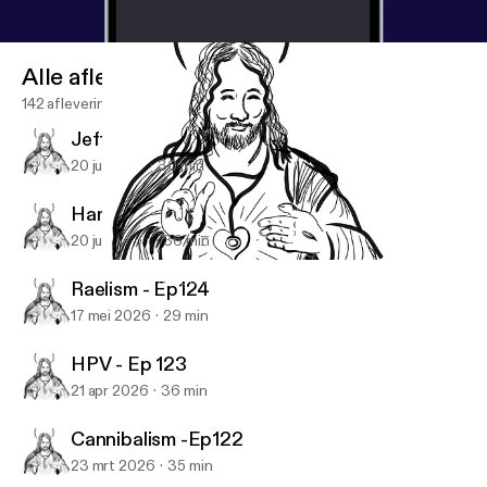
Alle afleveringen
142 afleveringen
Jeffrey Dahmer - Ep126
20 jul 2026
30 min
Hantavirus - Ep125
20 jun 2026
36 min
Suicide Tourism - Ep119
Doc and the Deacon
Raelism - Ep124
17 mei 2026
29 min
HPV - Ep 123
21 apr 2026
36 min
Cannibalism -Ep122
23 mrt 2026
35 min