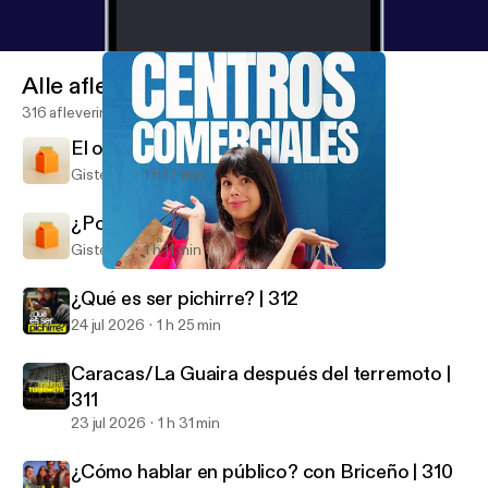
Alle afleveringen
316 afleveringen
El origen de los apellidos | 314
Gisteren
1 h 17 min
¿Por qué existen los mitos? | 313
Gisteren
1 h 11 min
La verdad de los Centros Comerciales | 302
El Cuartico
¿Qué es ser pichirre? | 312
24 jul 2026
1 h 25 min
Caracas/La Guaira después del terremoto |
311
23 jul 2026
1 h 31 min
¿Cómo hablar en público? con Briceño | 310