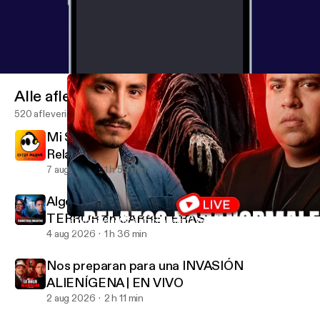
Alle afleveringen
520 afleveringen
Mi SUEGRA le hizo un AMARRE a su hijo |
Relatos de BRUJERÍA REALES
7 aug 2026
1 h 59 min
Algo NOS PERSIGUIÓ durante kilómetros |
TERROR en CARRETERAS
¿Cómo detectar a un charlatán? Tarot y verdades incómodas | 
EXTRA ANORMAL
4 aug 2026
1 h 36 min
Nos preparan para una INVASIÓN
ALIENÍGENA | EN VIVO
2 aug 2026
2 h 11 min