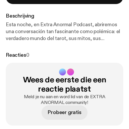
Beschrijving
Esta noche, en Extra Anormal Podcast, abriremos
una conversación tan fascinante como polémica: el
verdadero mundo del tarot, sus mitos, sus
realidades y la línea peligrosa que separa una lectura
honesta de un engaño descarado. * 🔮 Mitos y
Reacties
0
realidades más allá del tabú. * ⚠️ Cómo detectar
charlatanes y falsas promesas. * 🃏 El arte de leer las
cartas: simbolismo, intuición y responsabilidad Un
Wees de eerste die een
programa para quienes creen, dudan o alguna vez
se han preguntado:¿Me están leyendo las cartas… o
reactie plaatst
me están leyendo a mí?📌 Acompáñanos en vivo,
Meld je nu aan en word lid van de EXTRA
participa en el chat y comparte tu experiencia.🎙️
ANORMAL community!
Extra Anormal Podcast: donde lo misterioso se
Probeer gratis
cuestiona sin perder la profundidad.