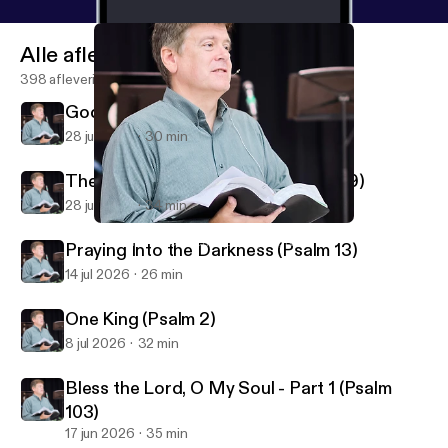
Alle afleveringen
398 afleveringen
God Reveals His Glory (Psalm 19)
28 jul 2026
30 min
The God Who Knows You (Psalm 139)
28 jul 2026
34 min
Fighting a Winning Battle (Ephesians 6)
First Alliance Church of Lexington, NC
Praying Into the Darkness (Psalm 13)
14 jul 2026
26 min
One King (Psalm 2)
8 jul 2026
32 min
Bless the Lord, O My Soul - Part 1 (Psalm
103)
17 jun 2026
35 min