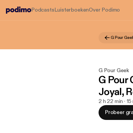
Podcasts
Luisterboeken
Over Podimo
G Pour Gee
G Pour Geek
G Pour 
Joyal, R
2 h 22 min · 1
Probeer gra