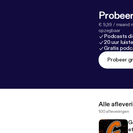
Probeer
€ 9,99 / maand n
opzegbaar
Podcasts di
20 uur luis
Gratis podc
Probeer gr
Alle afleve
100 afleveringen
G
e