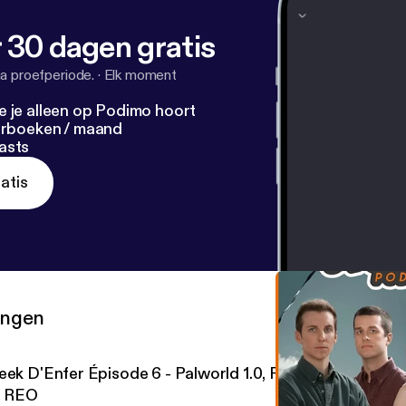
 30 dagen gratis
a proefperiode.
·
Elk moment
e je alleen op Podimo hoort
terboeken / maand
asts
atis
ringen
eek D'Enfer Épisode 6 - Palworld 1.0, Fantasia Montréa
t REO