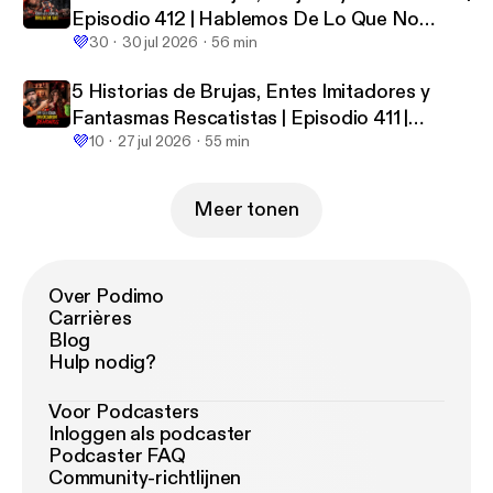
Episodio 412 | Hablemos De Lo Que No
💜
Existe
30
30 jul 2026
56 min
5 Historias de Brujas, Entes Imitadores y
Fantasmas Rescatistas | Episodio 411 |
💜
Hablemos De Lo Que No Existe
10
27 jul 2026
55 min
Meer tonen
Over Podimo
Carrières
Blog
Hulp nodig?
Voor Podcasters
Inloggen als podcaster
Podcaster FAQ
Community-richtlijnen