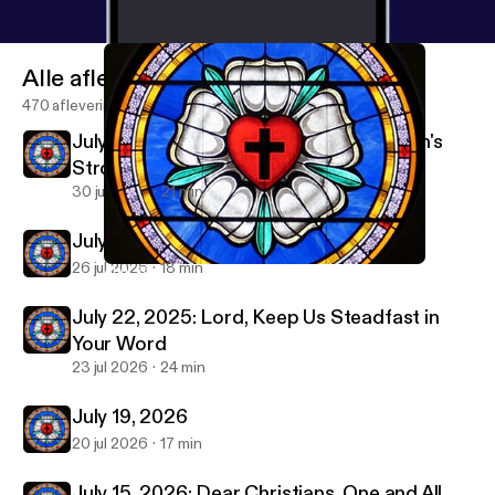
Alle afleveringen
470 afleveringen
July 29, 2026-Christ Jesus Laid in Death's
Strong Bands
30 jul 2026
21 min
July 26, 2026
26 jul 2026
18 min
April 26, 2026
Immanuel & St Paul Lutheran Parish Sermon Podcast
July 22, 2025: Lord, Keep Us Steadfast in
Your Word
23 jul 2026
24 min
July 19, 2026
20 jul 2026
17 min
July 15, 2026: Dear Christians, One and All,