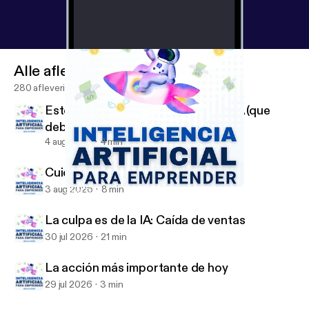
Alle afleveringen
280 afleveringen
Esto es lo que más me gusta de la IA (que
deberías copiar)
4 aug 2026
4 min
Cuidado con la IA si haces esto
3 aug 2026
8 min
Club Triunfers Gratis para Emprendedores
Inteligencia Artificial para Emprender
La culpa es de la IA: Caída de ventas
30 jul 2026
21 min
La acción más importante de hoy
29 jul 2026
3 min