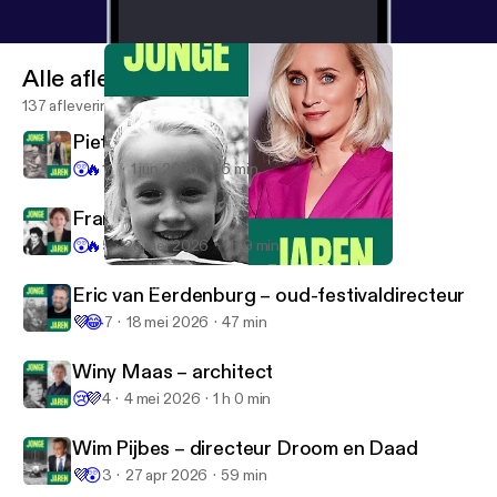
Alle afleveringen
137 afleveringen
Piet Oudolf – tuinarchitect
😲
🔥
16
1 jun 2026
56 min
Francine Houben – architect
😲
🔥
5
25 mei 2026
1 h 9 min
Eva Jinek - talkshowhost
Jonge Jaren
Eric van Eerdenburg – oud-festivaldirecteur
💜
😂
7
18 mei 2026
47 min
Winy Maas – architect
😢
💜
4
4 mei 2026
1 h 0 min
Wim Pijbes – directeur Droom en Daad
💜
😲
3
27 apr 2026
59 min