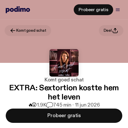
Probeer gratis
Komt goed schat
Deel
Komt goed schat
EXTRA: Sextortion kostte hem
het leven
🔥
😲
1.9K
7
45 min · 11 jun 2026
Probeer gratis