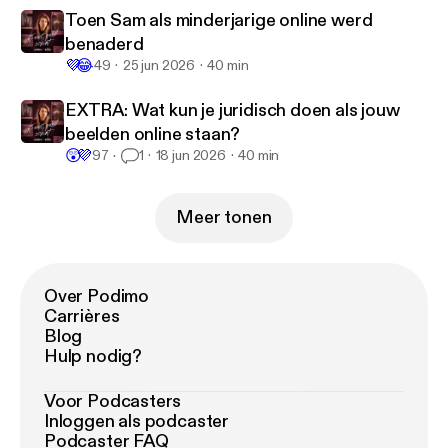
Toen Sam als minderjarige online werd
benaderd
💜
😂
49
25 jun 2026
40 min
EXTRA: Wat kun je juridisch doen als jouw
beelden online staan?
😲
💜
97
1
18 jun 2026
40 min
Meer tonen
Over Podimo
Carrières
Blog
Hulp nodig?
Voor Podcasters
Inloggen als podcaster
Podcaster FAQ