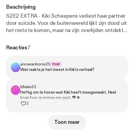
Beschrijving
S2E2 EXTRA - Kiki Scheepens verliest haar partner
door suïcide. Voor de buitenwereld lijkt zijn dood uit
het niets te komen, maar na zijn overlijden ontdekt
Kiki stap voor stap dat hij jarenlang een verborgen
leven leidde. Hij bleek haar veelvuldig te hebben
Reacties
7
voorgelogen, vreemd te gaan en slachtoffer te zijn
geworden van sextortion. Wat volgt is een pijnlijke
annavanborre25
Host
zoektocht door zijn digitale leven. Kiki ontdekt
Wat raakte je het meest in Kiki's verhaal?
geheime contacten, intieme beelden, deepfakes,
afpersing en leugens die haar hele beeld van hun
relatie veranderen. Tegelijkertijd moet ze omgaan
Mieke53
Heftig om te horen wat Kiki heeft meegemaakt. Heel
met de verwarring dat haar partner niet alleen dader
knap hoe ze ermee om gaat. 💖🍀
was in haar verhaal, maar zelf ook slachtoffer. Nu
2
blikt Kiki met Anna terug op liefde, manipulatie,
schaamte en de vraag hoe goed je iemand eigenlijk
Toon meer
kunt kennen. ❤️‍🩹 Heb je nu hulp nodig? Neem dan
contact op met de politie of kijk op Offlimits.nl.