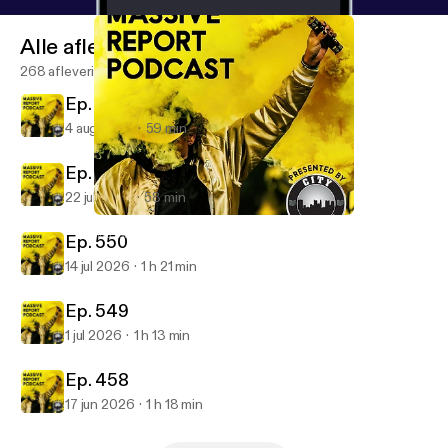
Alle afleveringen
268 afleveringen
Ep. 252
4 aug 2026
59 min
Ep. 551
22 jul 2026
58 min
Ep. 541
Massive Report Podcast
Ep. 550
14 jul 2026
1 h 21 min
Ep. 549
1 jul 2026
1 h 13 min
Ep. 458
17 jun 2026
1 h 18 min