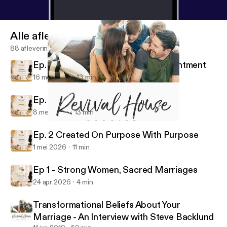
Alle afleveringen
88 afleveringen
Ep. 4 Grace in Seasons of Disappointment
16 mei 2026
13 min
Ep. 3 Are You There, God?
8 mei 2026
13 min
Do it Afraid
The Revival House Podcast
Ep. 2 Created On Purpose With Purpose
1 mei 2026
11 min
Ep 1 - Strong Women, Sacred Marriages
24 apr 2026
4 min
Transformational Beliefs About Your
Marriage - An Interview with Steve Backlund