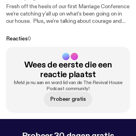
Fresh off the heels of our first Marriage Conference
we're catching y'all up on what's been going on in
our house. Plus, we're talking about courage and
moving forward in the face of fear! Whether it's fear
of being truly seen and known in your marriage or
Reacties
0
fear regarding a God given dream, we encourage
you to "Be strong and courageous. Do not be
afraid; do not be discouraged, for the Lord your
Wees de eerste die een
God will be with you wherever you go." Joshua 1:8
reactie plaatst
Meld je nu aan en word lid van de The Revival House
Podcast community!
Probeer gratis
Probeer 30 dagen gratis