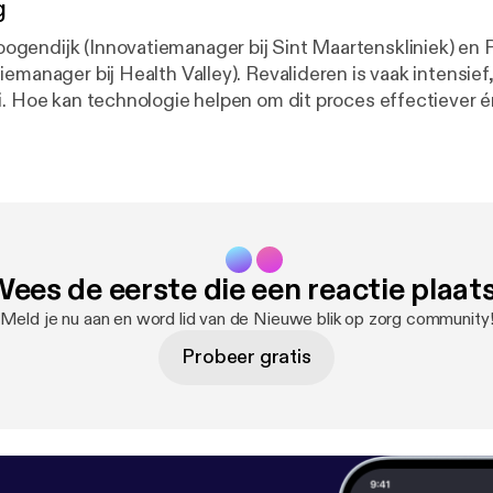
g
endijk (Innovatiemanager bij Sint Maartenskliniek) en 
alth Valley). Revalideren is vaak intensief, repetitief en
i. Hoe kan technologie helpen om dit proces effectiever 
ieuwe Blik op Zorg hoor je hoe virtual
eality worden ingezet om patiënten te motiveren, behan
 en zorg deels naar huis te verplaatsen. Ook bespreken we
zorgaanbieders helpt bij het vinden en inzetten van bewez
vgz.nl].
ees de eerste die een reactie plaat
Meld je nu aan en word lid van de Nieuwe blik op zorg community
Probeer gratis