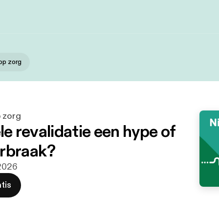
 op zorg
p zorg
ele revalidatie een hype of
rbraak?
 2026
tis