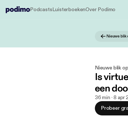
Podcasts
Luisterboeken
Over Podimo
Nieuwe blik
Nieuwe blik o
Is virtu
een doo
36 min · 8 apr
Probeer gra