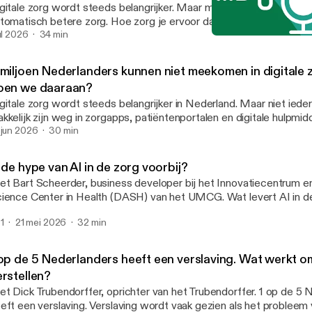
gitale zorg wordt steeds belangrijker. Maar meer technologie bete
tomatisch betere zorg. Hoe zorg je ervoor dat digitale toepassin
luiten op wat patiënten nodig hebben? In deze aflevering van Nieuwe Blik op
jul 2026
34 min
Is virtuele revalidatie een
rg vertelt Thomas Timmers, Onderzoeker Passende Digitale Zorg 
Nieuwe blik op zorg
dboudUMC, hoe digitale zorg passender kan worden ingericht. Hij laat zien dat het
 miljoen Nederlanders kunnen niet meekomen in digitale 
et alleen gaat om technologie, maar vooral om het juiste moment.
oen we daaraan?
als de Patient Journey app wordt informatie stap voor stap aang
gitale zorg wordt steeds belangrijker in Nederland. Maar niet iede
estemd op de fase waarin een patiënt zich bevindt. Zo kunnen patiënten hun zorg
kkelijk zijn weg in zorgapps, patiëntenportalen en digitale hulpmi
r begrijpen en er actiever aan deelnemen. Reacties zijn van harte welkom via
rgen we ervoor dat digitale zorg toegankelijk blijft voor iedereen? In deze
 jun 2026
30 min
nkmee@vgz.nl [denkmee@vgz.nl].
levering van Nieuwe Blik op Zorg vertelt Merlijne Sonneveld van H
rg hoe patiënten worden ondersteund bij digitale zorg en welke ui
 de hype van AI in de zorg voorbij?
 Ze gaat in op onderwerpen zoals digitale inclusie, begrijpelijkere
t Bart Scheerder, business developer bij het Innovatiecentrum e
mmunicatie, thuismeetoplossingen en gebruiksvriendelijke zorgtec
ence Center in Health (DASH) van het UMCG. Wat levert AI in de zorg in de
acties zijn van harte welkom via denkmee@vgz.nl [denkmee@vgz.n
aktijk nu echt op? Waarom stranden AI toepassingen die top do

1
21 mei 2026
32 min
dacht vaak, en waarom levert beginnen bij de vragen van de werk
n gesprek over werkdruk, administratieve lasten en hoe technolog
gprofessionals kan ontlasten in plaats van belasten. De zorg van morgen vraagt
 op de 5 Nederlanders heeft een verslaving. Wat werkt o
e keuzes. Reacties zijn van harte welkom via denkmee@vgz.nl
erstellen?
enkmee@vgz.nl].
 Dick Trubendorffer, oprichter van het Trubendorffer. 1 op de 5 Nederlanders
eft een verslaving. Verslaving wordt vaak gezien als het probleem 