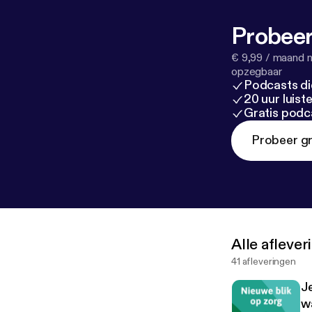
Probeer
€ 9,99 / maand n
opzegbaar
Podcasts di
20 uur luis
Gratis podc
Probeer gr
Alle afleve
41 afleveringen
Je
w