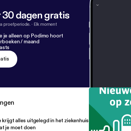
 30 dagen gratis
a proefperiode.
·
Elk moment
e je alleen op Podimo hoort
terboeken / maand
asts
atis
ringen
 krijgt alles uitgelegd in het ziekenhuis… en toch weet je
at je moet doen