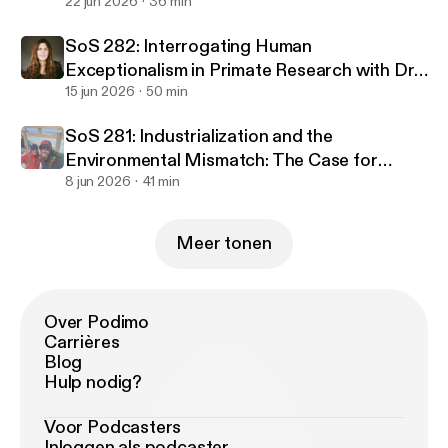
Anneliese Long
22 jun 2026
36 min
SoS 282: Interrogating Human
Exceptionalism in Primate Research with Dr.
Christine Webb
15 jun 2026
50 min
SoS 281: Industrialization and the
Environmental Mismatch: The Case for
Returning to Nature with Dr. Danny Longman
8 jun 2026
41 min
and Dr. Colin Shaw
Meer tonen
Over Podimo
Carrières
Blog
Hulp nodig?
Voor Podcasters
Inloggen als podcaster