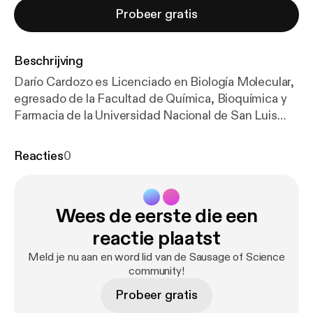
Probeer gratis
Beschrijving
Darío Cardozo es Licenciado en Biología Molecular,
egresado de la Facultad de Química, Bioquímica y
Farmacia de la Universidad Nacional de San Luis
(Argentina), y doctor en Arqueología de la Facultad
de Filosofía y Letras de la Universidad Nacional de
Reacties
0
Buenos Aires. Sus investigaciones se han centrado
en Arqueología Histórica, uniendo el análisis de los
documentos históricos, la información genética y
Wees de eerste die een
los datos isotópicos de dieta y movilidad a partir de
los restos arqueológicos humanos del Cementerio
reactie plaatst
Indígena de Baradero. Posteriormente realizó un
Meld je nu aan en word lid van de Sausage of Science
posdoctorado, donde investigó acerca de la
community!
ancestría de los restos encontrados en el
Probeer gratis
cementerio de las ruinas de San Francisco de la