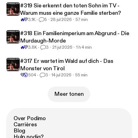
Mord an einer Frau. Wenn du dich mit diesem
#319 Sie erkennt den toten Sohn im TV -
Thema nicht wohlfühlst, höre dir die Folge bitte
Warum muss eine ganze Familie sterben?
nicht alleine an.
🔥
💜
3.1K
5
28 jul 2026
57 min
#318 Ein Familienimperium am Abgrund - Die
Murdaugh-Morde
🔥
💜
3.8K
3
21 jul 2026
1 h 4 min
#317 Er wartet im Wald auf dich - Das
Monster von Tirol
💜
😲
504
3
14 jul 2026
55 min
Meer tonen
Over Podimo
Carrières
Blog
Hulp nodig?