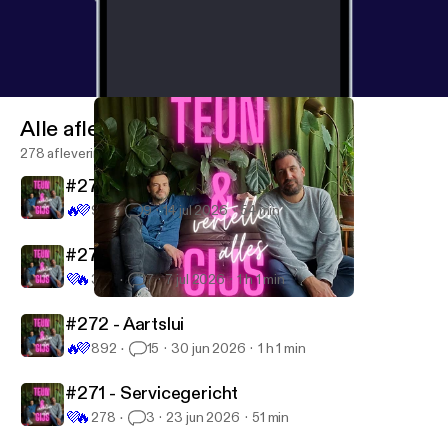
Alle afleveringen
278 afleveringen
#274 - Gekalmeerd
🔥
💜
971
9
14 jul 2026
54 min
#273 - Impromptu
💜
🔥
345
7
7 jul 2026
1 h 1 min
#262 - Geborduurd
Teun en Gijs vertellen alles
#272 - Aartslui
🔥
💜
892
15
30 jun 2026
1 h 1 min
#271 - Servicegericht
💜
🔥
278
3
23 jun 2026
51 min