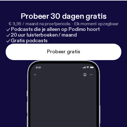
odcasthostread&utm_campaign=teungijs&utm_co
ntent=podcast
] ❤️ Insta: @teun.gijs [
https://www.in
Probeer 30 dagen gratis
stagram.com/teun.gijs/channel/
] 🧢
petje.af/teunengijsvertellenalles [
https://petje.af/te
€ 9,99 / maand na proefperiode.
·
Elk moment opzegbaar
unengijsvertellenalles
] ---------------------------------
Podcasts die je alleen op Podimo hoort
20 uur luisterboeken / maand
------- Hosted on Acast. See acast.com/privacy [
htt
Gratis podcasts
ps://acast.com/privacy
] for more information.
Probeer gratis