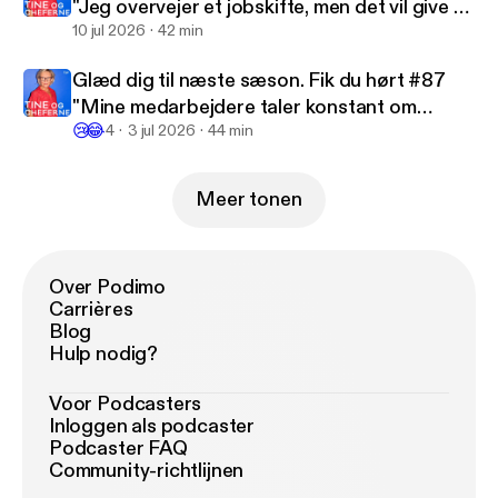
"Jeg overvejer et jobskifte, men det vil give en
ekstrem lønnedgang"?
10 jul 2026
42 min
Glæd dig til næste sæson. Fik du hørt #87
"Mine medarbejdere taler konstant om
😢
😂
travlhed"?
4
3 jul 2026
44 min
Meer tonen
Over Podimo
Carrières
Blog
Hulp nodig?
Voor Podcasters
Inloggen als podcaster
Podcaster FAQ
Community-richtlijnen