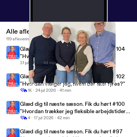
Alle afleveringen
119 afleveringen
Glæd dig til næste sæson. Fik du hørt #104
"Hvordan bevarer jeg gejsten for nye
medarbejdere?"
31 jul 2026
44 min
Glæd dig til næste sæson. Fik du hørt #102
"Hvordan vælger jeg, hvem der skal fyres?"
#99 "Jeg har været for hård over for medarbejderne"
Tine og cheferne
💜
🔥
1K
24 jul 2026
41 min
Glæd dig til næste sæson. Fik du hørt #100
"Hvordan trækker jeg fleksible arbejdstider
💜
🔥
tilbage?"
4
17 jul 2026
42 min
Glæd dig til næste sæson. Fik du hørt #97