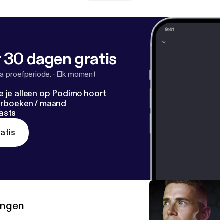
 30 dagen gratis
a proefperiode.
·
Elk moment
e je alleen op Podimo hoort
terboeken / maand
asts
atis
ringen