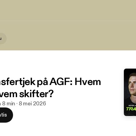
u
nsfertjek på AGF: Hvem
hvem skifter?
h 8 min · 8 mei 2026
tis