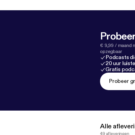
Probeer
€ 9,99 / maand n
opzegbaar
Podcasts di
20 uur luis
Gratis podc
Probeer gr
Alle afleve
49 afleveringen