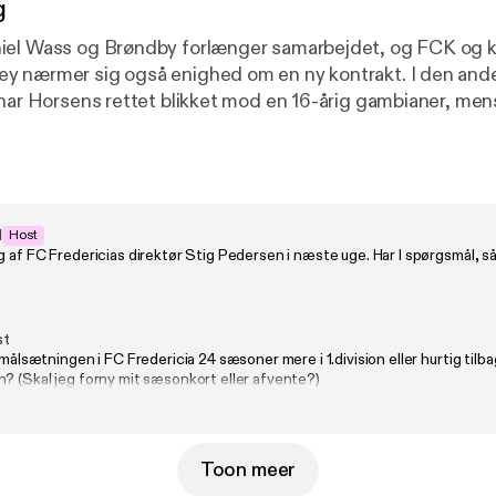
g
iel Wass og Brøndby forlænger samarbejdet, og FCK og 
y nærmer sig også enighed om en ny kontrakt. I den and
 har Horsens rettet blikket mod en 16-årig gambianer, me
ge endnu et talent til en større liga. Farzam Abolhosseini 
t på transfermarkedet i og omkring Superligaen, inden h
r til Aarhus Stiftstidende-journalisterne Dennis Bjerre o
 få en status på situationen i AGF: Hvilke ændringer i tra
us-klubben på sporet af det første danske mesterskab si
d
Host
g af FC Fredericias direktør Stig Pedersen i næste uge. Har I spørgsmål, 
 holdet til at se ud, når det, måske, skal spille Champio
il sommer?
st
r målsætningen i FC Fredericia 24 sæsoner mere i 1.division eller hurtig tilb
? (Skal jeg forny mit sæsonkort eller afvente?)
Toon meer