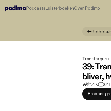
Podcasts
Luisterboeken
Over Podimo
Transfergur
Transferguru
39: Tra
bliver, 
🔥
💜
1.4K
6
1 
Probeer gra