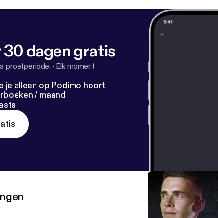
 30 dagen gratis
a proefperiode.
·
Elk moment
e je alleen op Podimo hoort
terboeken / maand
asts
atis
ringen