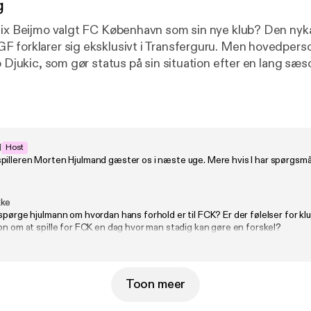
g
lix Beijmo valgt FC København som sin nye klub? Den ny
 forklarer sig eksklusivt i Transferguru. Men hovedpers
p Djukic, som gør status på sin situation efter en lang sæ
i Viborg. Skal den 26-årige Hvidovre-dreng, der er vokset
 A-landskamp for Montenegro, videre i dette transfervindu
æmpe for sin plads? Og hvordan hænger det sammen, at ha
lelærer i stilling som Brøndbys nye cheftræner?
d
Host
pilleren Morten Hjulmand gæster os i næste uge. Mere hvis I har spørgsmå
kke
spørge hjulmann om hvordan hans forhold er til FCK? Er der følelser for k
on om at spille for FCK en dag hvor man stadig kan gøre en forskel?
Toon meer