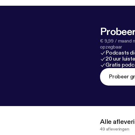
Probeer
€ 9,99 / maand n
opzegbaar
Podcasts di
20 uur luis
Gratis podc
Probeer gr
Alle afleve
49 afleveringen