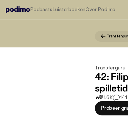
Podcasts
Luisterboeken
Over Podimo
Transfergur
Transferguru
42: Fili
spilletid
🔥
💜
1.6K
14
1
Probeer gra