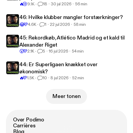
Transferguru
🔥
😢
9.1K
18
30 jul 2026
56 min
46: Hvilke klubber mangler forstærkninger?
😂
💜
4.6K
1
22 jul 2026
58 min
45: Rekordkøb, Atlético Madrid og et kald til
Alexander Riget
😲
💜
2.1K
5
16 jul 2026
54 min
44: Er Superligaen knækket over
økonomisk?
🔥
💜
1.5K
10
8 jul 2026
52 min
Meer tonen
Over Podimo
Carrières
Blog