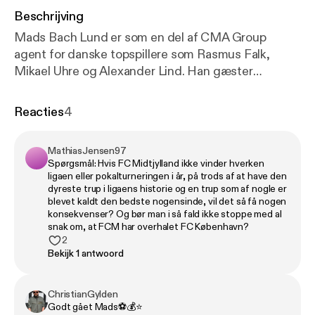
Beschrijving
Mads Bach Lund er som en del af CMA Group
agent for danske topspillere som Rasmus Falk,
Mikael Uhre og Alexander Lind. Han gæster
Transferguru for at forholde sig til professionens
ofte dårlige ry, den generelt måske lidt for nemme
Reacties
4
vej ind i branchen samt agentens håndværk,
forretningshemmeligheder og faldgruber. Og til
MathiasJensen97
dengang han slog på glasset på en restaurant i
Spørgsmål: Hvis FC Midtjylland ikke vinder hverken
København og bare begyndte at græde.
ligaen eller pokalturneringen i år, på trods af at have den
dyreste trup i ligaens historie og en trup som af nogle er
blevet kaldt den bedste nogensinde, vil det så få nogen
konsekvenser? Og bør man i så fald ikke stoppe med al
snak om, at FCM har overhalet FC København?
2
Bekijk 1 antwoord
ChristianGylden
Godt gået Mads⚽️💰⭐️