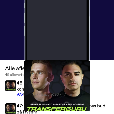
Alle afleveringen
49 afleveringen
48: Er transferjournalistik blevet en
konkurrencesport?
🔥
💜
821
7
5 aug 2026
47 min
47: Celtic-rekord til Høgh og Brøndbys bud
på Hyseni
34: Mads Bach Lund om livet som agent