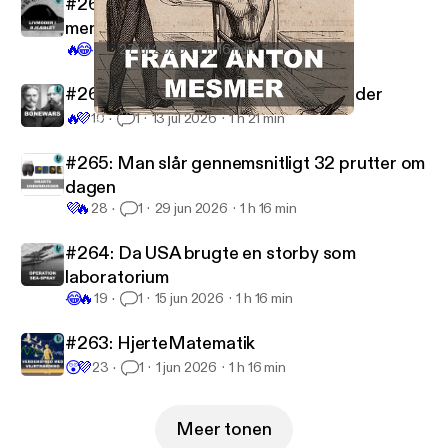
#267: Sommersjov med Mark: Abe
menstruationscyklus
🔥
😂
15
27 jul 2026
1 h 16 min
#266: Dinosaurknoglernes dødsfjender
🔥
💜
10
1
13 jul 2026
1 h 21 min
#260: Virker hypnose?
Videnskabeligt Udfordret
#265: Man slår gennemsnitligt 32 prutter om
dagen
💜
🔥
28
1
29 jun 2026
1 h 16 min
#264: Da USA brugte en storby som
laboratorium
😂
🔥
19
1
15 jun 2026
1 h 16 min
#263: HjerteMatematik
😲
💜
23
1
1 jun 2026
1 h 16 min
Meer tonen