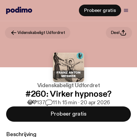
Probeer gratis
Videnskabeligt Udfordret
Deel
Videnskabeligt Udfordret
#260: Virker hypnose?
😂
💜
137
1
1 h 15 min · 20 apr 2026
Probeer gratis
Beschrijving