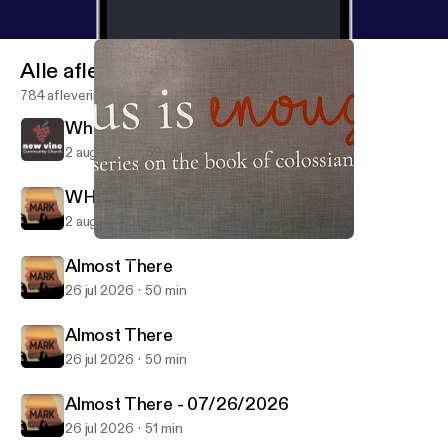
Alle afleveringen
784 afleveringen
When?
2 aug 2026
59 min
WHEN? - 08/02/2026
2 aug 2026
52 min
Walk This Way
Weekly Service
Almost There
26 jul 2026
50 min
Almost There
26 jul 2026
50 min
Almost There - 07/26/2026
26 jul 2026
51 min