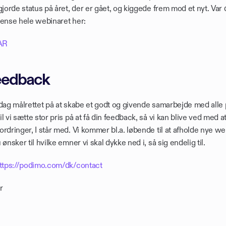
gjorde status på året, der er gået, og kiggede frem mod et nyt. Var du
gense hele webinaret her:
AR
feedback
 dag målrettet på at skabe et godt og givende samarbejde med alle 
l vi sætte stor pris på at få din feedback, så vi kan blive ved med
rdringer, I står med. Vi kommer bl.a. løbende til at afholde nye we
ønsker til hvilke emner vi skal dykke ned i, så sig endelig til.
ttps://podimo.com/dk/contact
r