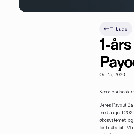
Tilbage
1-års
Payo
Oct 15, 2020
Kære podcastere
Jeres Payout Bal
med august 2020 
økosystemet, og j
får I udbetalt. Vi