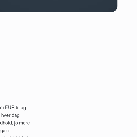
 i EUR til og 
 hver dag 
dhold, jo mere 
er i 