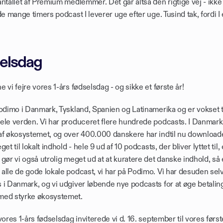
ntallet af Premium medlemmer. Det går altså den rigtige vej - ikke 
de mange timers podcast I leverer uge efter uge. Tusind tak, fordi I
selsdag
 vi fejre vores 1-års fødselsdag - og sikke et første år!
odimo i Danmark, Tyskland, Spanien og Latinamerika og er vokset ti
ele verden. Vi har produceret flere hundrede podcasts. I Danmark 
af økosystemet, og over 400.000 danskere har indtil nu downloade
et til lokalt indhold - hele 9 ud af 10 podcasts, der bliver lyttet til,
gør vi også utrolig meget ud at at kuratere det danske indhold, så 
alle de gode lokale podcast, vi har på Podimo. Vi har desuden selv
i Danmark, og vi udgiver løbende nye podcasts for at øge betalings
med styrke økosystemet.
vores 1-års fødselsdag inviterede vi d. 16. september til vores først