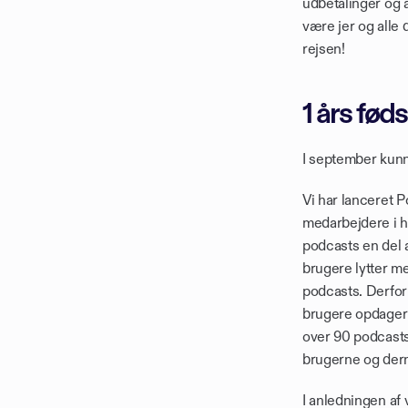
udbetalinger og a
være jer og alle 
rejsen!
1 års fød
I september kunne
Vi har lanceret P
medarbejdere i h
podcasts en del 
brugere lytter meg
podcasts. Derfor 
brugere opdager 
over 90 podcasts 
brugerne og der
I anledningen af 