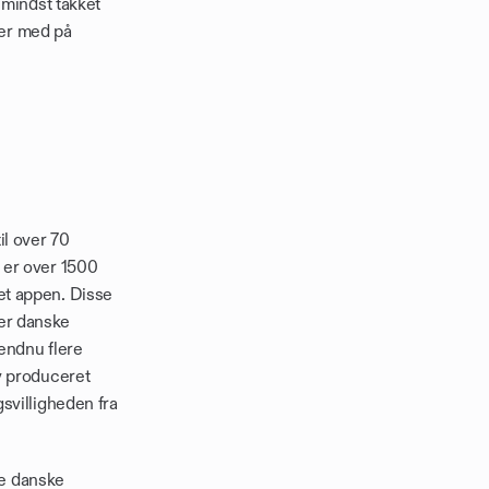
mindst takket 
 er med på 
l over 70 
er over 1500 
t appen. Disse 
 er danske 
endnu flere 
 produceret 
villigheden fra 
e danske 