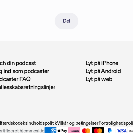
Del
tch din podcast
Lyt på iPhone
g ind som podcaster
Lyt på Android
dcaster FAQ
Lyt på web
llesskabsretningslinjer
dfærdskodeks
Indholdspolitik
Vilkår og betingelser
Fortrolighedspoli
rtificeret hjemmeside