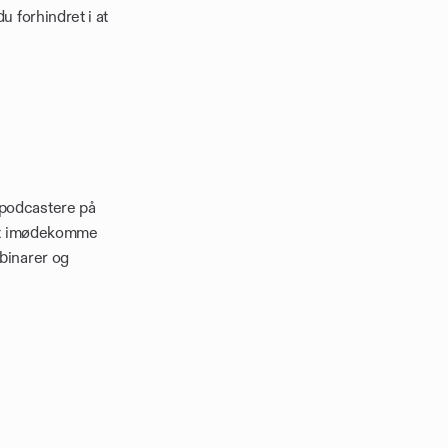
 forhindret i at 
podcastere på 
 at imødekomme 
binarer og 