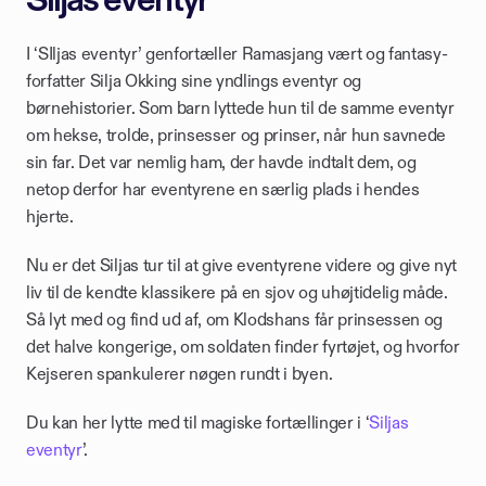
Siljas eventyr
I ‘SIljas eventyr’ genfortæller Ramasjang vært og fantasy-
forfatter Silja Okking sine yndlings eventyr og 
børnehistorier. Som barn lyttede hun til de samme eventyr 
om hekse, trolde, prinsesser og prinser, når hun savnede 
sin far. Det var nemlig ham, der havde indtalt dem, og 
netop derfor har eventyrene en særlig plads i hendes 
hjerte. 
Nu er det Siljas tur til at give eventyrene videre og give nyt 
liv til de kendte klassikere på en sjov og uhøjtidelig måde. 
Så lyt med og find ud af, om Klodshans får prinsessen og 
det halve kongerige, om soldaten finder fyrtøjet, og hvorfor 
Kejseren spankulerer nøgen rundt i byen.
Du kan her lytte med til magiske fortællinger i ‘
Siljas 
eventyr
’. 