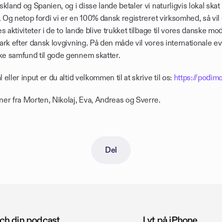
kland og Spanien, og i disse lande betaler vi naturligvis lokal skat 
. Og netop fordi vi er en 100% dansk registreret virksomhed, så vil 
s aktiviteter i de to lande blive trukket tilbage til vores danske mo
rk efter dansk lovgivning. På den måde vil vores internationale ev
 samfund til gode gennem skatter. 
ller input er du altid velkommen til at skrive til os: 
https://podim
er fra Morten, Nikolaj, Eva, Andreas og Sverre.
Del
tch din podcast
Lyt på iPhone