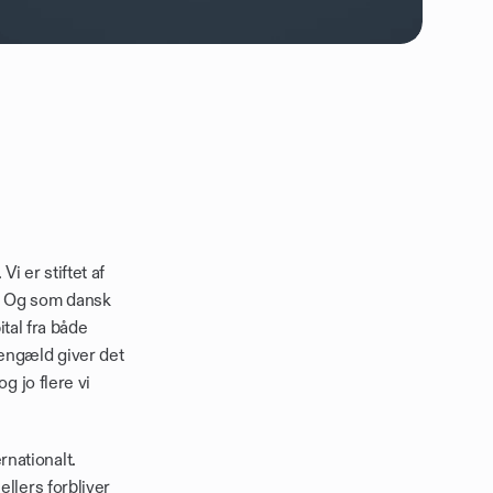
 er stiftet af 
. Og som dansk 
tal fra både 
engæld giver det 
 jo flere vi 
nationalt. 
llers forbliver 