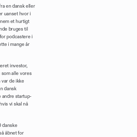
ra en dansk eller 
 uanset hvor i 
em et hurtigt 
nde bruges til 
or podcastere i 
tte i mange år 
ret investor, 
som alle vores 
var de ikke 
en dansk 
e andre startup-
is vi skal nå 
0 danske 
så åbnet for 