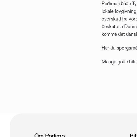
Podimo i både Tys
lokale lovgivning
overskud fra vore
beskattet i Danma
komme det danske
Har du spørgsmål e
Mange gode hilsn
Om Podimo
Pi