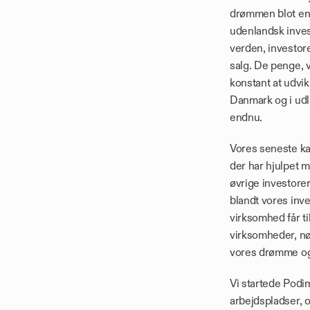
drømmen blot en dr
udenlandsk inves
verden, investor
salg. De penge, vi
konstant at udvik
Danmark og i udla
endnu.
Vores seneste kap
der har hjulpet 
øvrige investorer
blandt vores inve
virksomhed får ti
virksomheder, nø
vores drømme og
Vi startede Podim
arbejdspladser, og