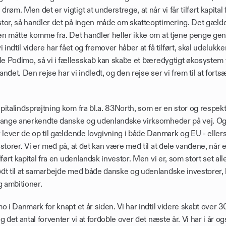
øm. Men det er vigtigt at understrege, at når vi får tilført kapital f
tor, så handler det på ingen måde om skatteoptimering. Det gælder
en måtte komme fra. Det handler heller ikke om at tjene penge genn
 indtil videre har fået og fremover håber at få tilført, skal udelukke
le Podimo, så vi i fællesskab kan skabe et bæredygtigt økosystem f
ndet. Den rejse har vi indledt, og den rejse ser vi frem til at fortsæ
italindsprøjtning kom fra bl.a. 83North, som er en stor og respekte
mange anerkendte danske og udenlandske virksomheder på vej. Og 
 lever de op til gældende lovgivning i både Danmark og EU - ellers 
storer. Vi er med på, at det kan være med til at dele vandene, når 
lført kapital fra en udenlandsk investor. Men vi er, som stort set all
dt til at samarbejde med både danske og udenlandske investorer, hv
 ambitioner.
o i Danmark for knapt et år siden. Vi har indtil videre skabt over 3
 det antal forventer vi at fordoble over det næste år. Vi har i år og