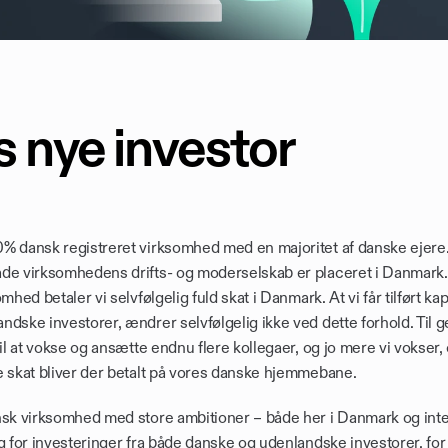
 nye investor
 dansk registreret virksomhed med en majoritet af danske ejere. Vi
de virksomhedens drifts- og moderselskab er placeret i Danmark
mhed betaler vi selvfølgelig fuld skat i Danmark. At vi får tilført kapi
dske investorer, ændrer selvfølgelig ikke ved dette forhold. Til g
il at vokse og ansætte endnu flere kollegaer, og jo mere vi vokser, og
e skat bliver der betalt på vores danske hjemmebane.
nsk virksomhed med store ambitioner – både her i Danmark og inter
g for investeringer fra både danske og udenlandske investorer, for e