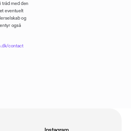
i tråd med den 
et eventuelt 
derselskab og 
entyr også 
o.dk/contact
Instagram