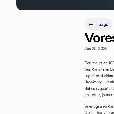
Tilbage
Vores
Jun 25, 2020
Podimo er en 100%
fem danskere. Bå
registreret virkso
danske og udenlan
det os rygstøtte t
ansætter, jo mer
Vi er også en da
Derfor har vi bru