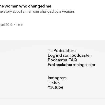
1001 life
he woman who changed me
e story about a man can changed by a woman.
 juni 2019
1 min
Til Podcastere
Log ind som podcaster
Podcaster FAQ
Fællesskabsretningslinjer
Instagram
Tiktok
Youtube