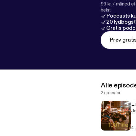
99 kr. / måned e
helst
Podcasts k
20 lydbogst
Gratis podc
Prøv grati
Alle episod
2 episoder
Li
Jo
4.