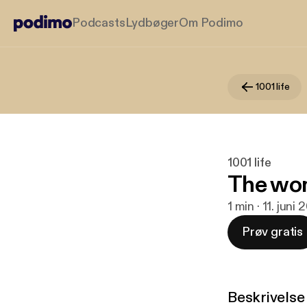
Podcasts
Lydbøger
Om Podimo
1001 life
1001 life
The wo
1 min · 11. juni 
Prøv gratis
Beskrivelse