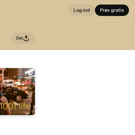
Log ind
Prøv gratis
Del