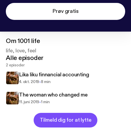
Prøv gratis
Om
1001 life
life, love, feel
Alle episoder
2 episoder
Lika liku finnancial accounting
-
4. okt. 2019
8 min
The woman who changed me
-
11. juni 2019
1 min
Tilmeld dig for at lytte