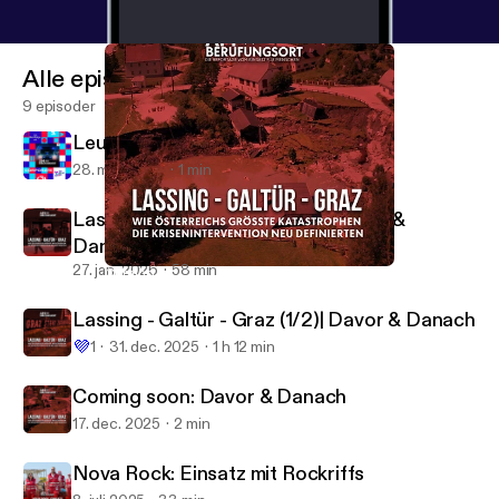
Alle episoder
9 episoder
Leute, wir müssen reden!
28. mar. 2026
1 min
Lassing - Galtür - Graz (2/2)| Davor &
Danach
27. jan. 2026
58 min
Coming soon: Davor & Danach
Am Berufungsort
Lassing - Galtür - Graz (1/2)| Davor & Danach
💜
1
31. dec. 2025
1 h 12 min
Coming soon: Davor & Danach
17. dec. 2025
2 min
Nova Rock: Einsatz mit Rockriffs