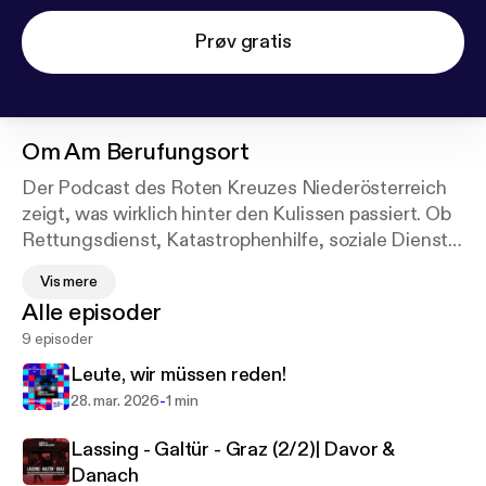
Prøv gratis
Om
Am Berufungsort
Der Podcast des Roten Kreuzes Niederösterreich
zeigt, was wirklich hinter den Kulissen passiert. Ob
Rettungsdienst, Katastrophenhilfe, soziale Dienste
oder wegweisende Innovationen wie Telemedizin –
Vis mere
jede Folge nimmt dich mit zu den spannendsten
Alle episoder
Einsätzen und Projekten. Mit authentischen Vor-
9 episoder
Ort-Reportagen und Interviews liefert der Podcast
exklusive Einblicke in eine Arbeit, die zählt.
Leute, wir müssen reden!
-
28. mar. 2026
1 min
Lassing - Galtür - Graz (2/2)| Davor &
Danach