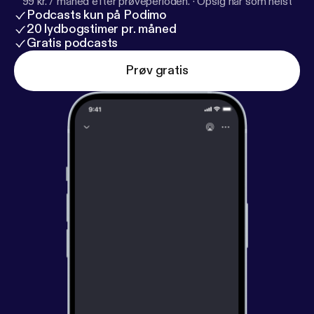
99 kr. / måned efter prøveperioden.
·
Opsig når som helst
Podcasts kun på Podimo
20 lydbogstimer pr. måned
Gratis podcasts
Prøv gratis