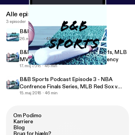
Alle episoder
3 episoder
B&B Sports Episode 5 NBA Talk
26. maj 2018
42 min
B&B Sports Episode 4 - NBA Playoffs, MLB
MVP/CY Young Picks, NFL Free Angency
17. maj 2018
46 min
B&B Sports Episode 5 NBA Talk
B&B Sports Podcast
B&B Sports Podcast Episode 3 - NBA
Confrence Finals Series, MLB Red Sox v
Yankees and AL and NL Best Teams
15. maj 2018
46 min
Om Podimo
Karriere
Blog
Brug for hjælp?