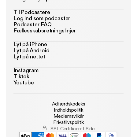
Til Podcastere
Log ind som podcaster
Podcaster FAQ
Fællesskabsretningslinjer
Lyt på iPhone
Lyt på Android
Lyt på nettet
Instagram
Tiktok
Youtube
Adfærdskodeks
Indholdspolitik
Medlemsvilkår
Privatlivspolitik
SSL Certificeret Side