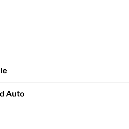
le
id Auto