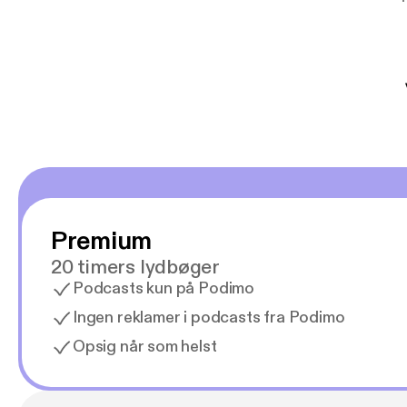
mere svære emne
er lydbøger oveni
gør at det er blev
Premium
20 timers lydbøger
Podcasts kun på Podimo
Ingen reklamer i podcasts fra Podimo
Opsig når som helst