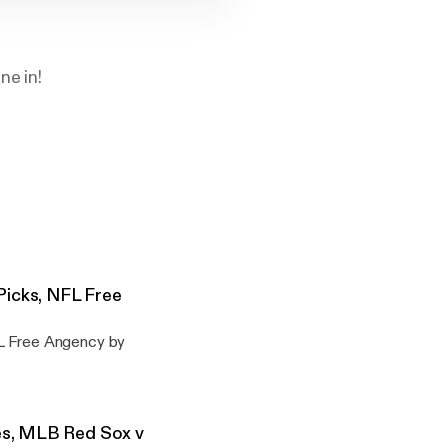
ne in!
icks, NFL Free
L Free Angency by
es, MLB Red Sox v