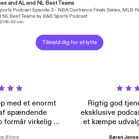
ees and AL and NL Best Teams
ports Podcast Episode 3 - NBA Confrence Finals Series, MLB R
d NL Best Teams by B&B Sports Podcast
-
 2018
46 min
Tilmeld dig for at lytte
pp med et enormt
Rigtig god tje
 af spændende
eksklusive podca
formår virkelig at
et kæmpe udvalg
 der takler de lidt
lydbøger. Kan va
pp Store
Søren Jense