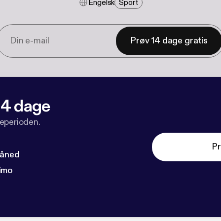
Engelsk
Sport
Prøv 14 dage gratis
 14 dage
veperioden.
Pr
måned
imo