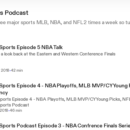
s Podcast
hree major sports MLB, NBA, and NFL 2 times a week so tu
Sports Episode 5 NBA Talk
 a look back at the Eastern and Western Conference Finals
-
j 2018
42 min
Sports Episode 4 - NBA Playoffs, MLB MVP/CY Young P
ncy
ports Episode 4 - NBA Playoffs, MLB MVP/CY Young Picks, NF
ports Podcast
-
 2018
46 min
ports Podcast Episode 3 - NBA Confrence Finals Seri