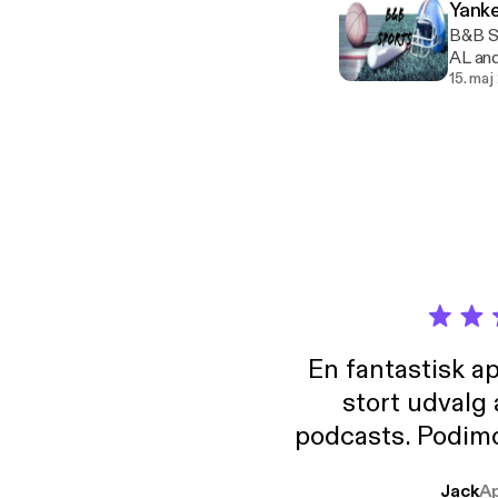
Yank
B&B S
AL an
15. maj
En fantastisk a
stort udvalg
podcasts. Podimo 
lave godt indhold,
Jack
A