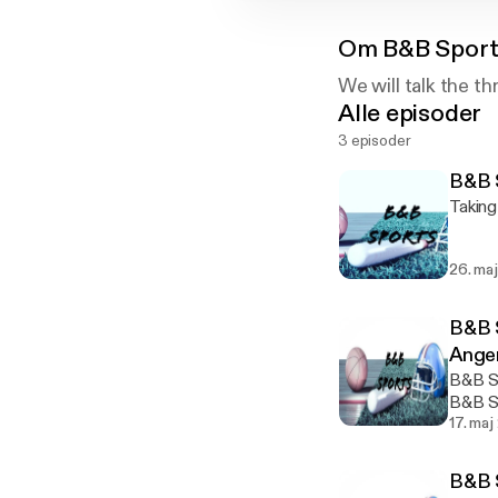
Om
B&B Sport
We will talk the t
Alle episoder
3 episoder
B&B 
Taking
26. ma
B&B 
Ange
B&B S
B&B S
17. maj
B&B S