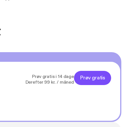
udelukkende pga
 Klovn podcast,
g Han duo 😁 👍
t
Prøv gratis i 14 dage
Prøv gratis
Derefter 99 kr. / måned