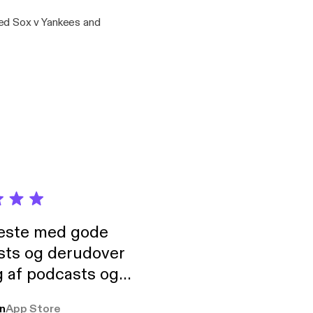
ed Sox v Yankees and
neste med gode
sts og derudover
 af podcasts og
rmt anbefales, om
n
App Store