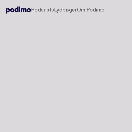
Podcasts
Lydbøger
Om Podimo