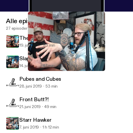
Alle episoder
27 episoder
The inspirational Batsquatch
19. juli 2019
53 min
Slappin da Bag
14. juli 2019
47 min
Starr Hawker
Cmadpodcast
Pubes and Cubes
28. juni 2019
53 min
Front Butt?!
21. juni 2019
49 min
Starr Hawker
7. juni 2019
1 h 12 min