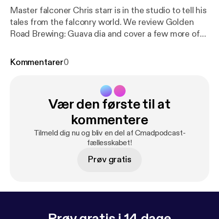
Master falconer Chris starr is in the studio to tell his
tales from the falconry world. We review Golden
Road Brewing: Guava dia and cover a few more of
our listener suggestions. --- Support this podcast:
h
ttps://anchor.fm/chance-and-mark/support
Kommentarer
0
Vær den første til at
kommentere
Tilmeld dig nu og bliv en del af Cmadpodcast-
fællesskabet!
Prøv gratis
Prøv gratis i 14 dage