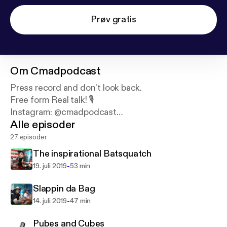
Prøv gratis
Om
Cmadpodcast
Press record and don’t look back.
Free form Real talk! 🎙
Instagram: @cmadpodcast
Alle episoder
Email: Cmadpodcast@gmail.com Support this
podcast:
https://anchor.fm/chance-and-mark/suppo
27 episoder
rt
The inspirational Batsquatch
-
19. juli 2019
53 min
Slappin da Bag
-
14. juli 2019
47 min
Pubes and Cubes