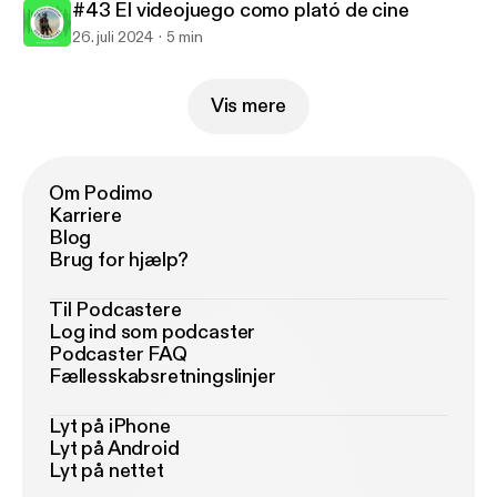
#43 El videojuego como plató de cine
26. juli 2024
5 min
Vis mere
Om Podimo
Karriere
Blog
Brug for hjælp?
Til Podcastere
Log ind som podcaster
Podcaster FAQ
Fællesskabsretningslinjer
Lyt på iPhone
Lyt på Android
Lyt på nettet