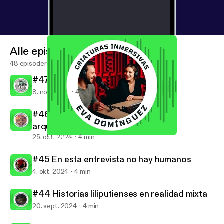
Alle episoder
48 episoder
#47 Falsos recuerdos amplificados
8. nov. 2024
4 min
#46 Escaneo 3D contra el expolio
arqueológico
25. okt. 2024
4 min
#45 En esta entrevista no hay humanos
Criaturas inmersivas
#45 En esta entrevista no hay humanos
4. okt. 2024
4 min
#44 Historias liliputienses en realidad mixta
20. sept. 2024
4 min