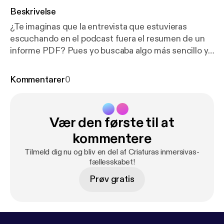
Beskrivelse
¿Te imaginas que la entrevista que estuvieras
escuchando en el podcast fuera el resumen de un
informe PDF? Pues yo buscaba algo más sencillo y
me encontré con eso al hacer este podcast. #IA
#Google #NotebookLM Si quieres recibir un
Kommentarer
0
resumen con acceso a todos los podcast y su
versión escrita, suscríbete en evadominguez.com
Vær den første til at
kommentere
Tilmeld dig nu og bliv en del af Criaturas inmersivas-
fællesskabet!
Prøv gratis