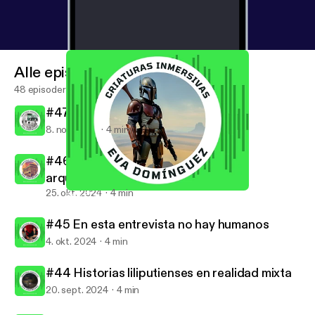
Alle episoder
48 episoder
#47 Falsos recuerdos amplificados
8. nov. 2024
4 min
#46 Escaneo 3D contra el expolio
arqueológico
25. okt. 2024
4 min
#43 El videojuego como plató de cine
Criaturas inmersivas
#45 En esta entrevista no hay humanos
4. okt. 2024
4 min
#44 Historias liliputienses en realidad mixta
20. sept. 2024
4 min