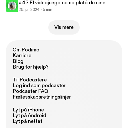
#43 El videojuego como plató de cine
26. juli 2024
5 min
Vis mere
Om Podimo
Karriere
Blog
Brug for hjælp?
Til Podcastere
Log ind som podcaster
Podcaster FAQ
Fællesskabsretningslinjer
Lyt på iPhone
Lyt på Android
Lyt på nettet