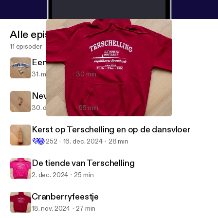
Alle episoder
11 episoder
Een Terschellinger toegift
31. mar. 2025
30 min
Nevenactiviteiten
30. dec. 2024
55 min
Cranberryfeestje
De Terschelling Podcast
Kerst op Terschelling en op de dansvloer
💜
😂
252
16. dec. 2024
28 min
De tiende van Terschelling
2. dec. 2024
25 min
Cranberryfeestje
18. nov. 2024
27 min