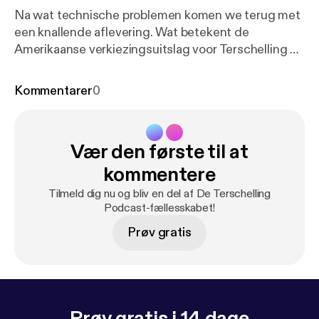
Na wat technische problemen komen we terug met
een knallende aflevering. Wat betekent de
Amerikaanse verkiezingsuitslag voor Terschelling en
wat hebben de Engelsen het prachteiland ooit
aangedaan? We nemen eindelijk goed de tijd om de
Kommentarer
0
cranberry te bewonderen en Sjors heeft het een en
ander meegemaakt met Halloween.
Vær den første til at
kommentere
Tilmeld dig nu og bliv en del af De Terschelling
Podcast-fællesskabet!
Prøv gratis
Prøv gratis i 14 dage