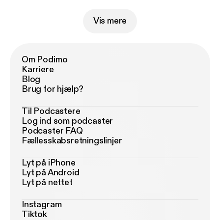
Vis mere
Om Podimo
Karriere
Blog
Brug for hjælp?
Til Podcastere
Log ind som podcaster
Podcaster FAQ
Fællesskabsretningslinjer
Lyt på iPhone
Lyt på Android
Lyt på nettet
Instagram
Tiktok